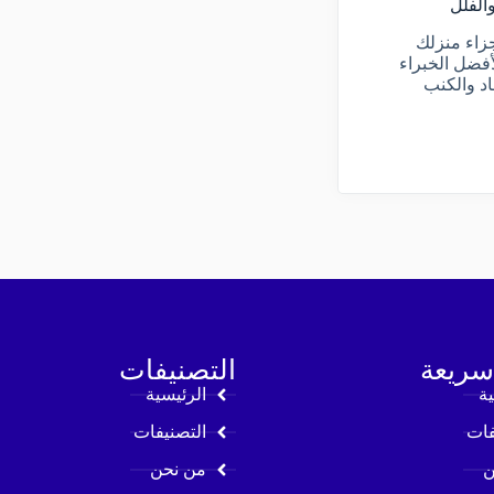
الفلل
زاء منزلك
فضل الخبراء
اد والكنب
سريعة
التصنيفات
ية
الرئيسية
فات
التصنيفات
ن
من نحن