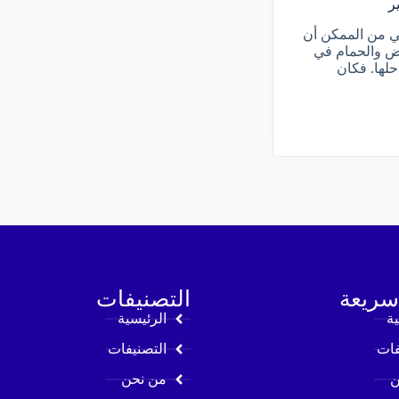
ر
 من الممكن أن
يض والحمام في
حلها. فكان
سريعة
التصنيفات
ية
الرئيسية
فات
التصنيفات
ن
من نحن