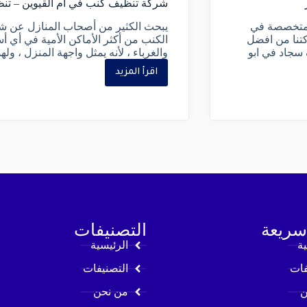
شركة تنظيف كنب في ام القيوين – تنظ
 متخصصة في
يبحث الكثير من أصحاب المنازل عن شر
كتنا من افضل
الكنب من أكثر الأماكن الأمية في أي أس
 سجاد في ابو
والغرباء ، لأنه يمثل واجهة المنزل ، و
اقرأ المزيد
سريعة
التصنيفات
ية
الرئيسية
فات
التصنيفات
ن
من نحن